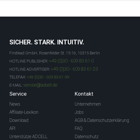
SICHER. STARK. INTUITIV.
Firstlead GmbH, Rosenfelder St. 15-16, 10315 Berlin
+49 (0)30 - 609 83 61-0
HOTLINE PUBLISHER:
+49 (0)30 - 609 83 61-23
HOTLINE ADVERTISER:
TELEFAX:
+49 (0)30 - 609 83 61-99
service@adcell.de
E-MAIL:
Service
Kontakt
News
Unternehmen
Affiliate-Lexikon
Jobs
Download
AGB & Datenschutzerklärung
API
FAQ
Unterstütze ADCELL
Datenschutz