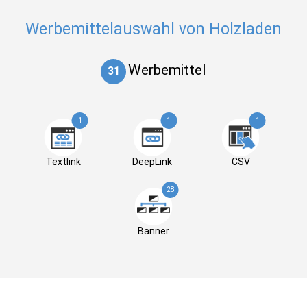
Werbemittelauswahl von Holzladen
Werbemittel
31
1
1
1
Textlink
DeepLink
CSV
28
Banner