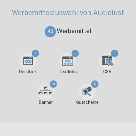
Werbemittelauswahl von Audiolust
Werbemittel
40
1
5
1
DeepLink
Textlinks
CSV
28
5
Banner
Gutscheine