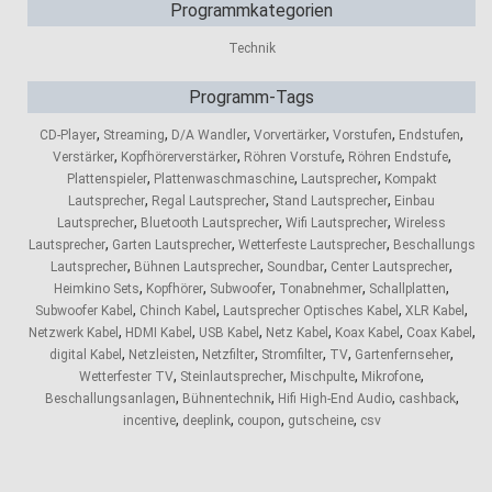
Programmkategorien
Technik
Programm-Tags
,
,
,
,
,
,
CD-Player
Streaming
D/A Wandler
Vorvertärker
Vorstufen
Endstufen
,
,
,
,
Verstärker
Kopfhörerverstärker
Röhren Vorstufe
Röhren Endstufe
,
,
,
Plattenspieler
Plattenwaschmaschine
Lautsprecher
Kompakt
,
,
,
Lautsprecher
Regal Lautsprecher
Stand Lautsprecher
Einbau
,
,
,
Lautsprecher
Bluetooth Lautsprecher
Wifi Lautsprecher
Wireless
,
,
,
Lautsprecher
Garten Lautsprecher
Wetterfeste Lautsprecher
Beschallungs
,
,
,
,
Lautsprecher
Bühnen Lautsprecher
Soundbar
Center Lautsprecher
,
,
,
,
,
Heimkino Sets
Kopfhörer
Subwoofer
Tonabnehmer
Schallplatten
,
,
,
,
Subwoofer Kabel
Chinch Kabel
Lautsprecher Optisches Kabel
XLR Kabel
,
,
,
,
,
,
Netzwerk Kabel
HDMI Kabel
USB Kabel
Netz Kabel
Koax Kabel
Coax Kabel
,
,
,
,
,
,
digital Kabel
Netzleisten
Netzfilter
Stromfilter
TV
Gartenfernseher
,
,
,
,
Wetterfester TV
Steinlautsprecher
Mischpulte
Mikrofone
,
,
,
,
Beschallungsanlagen
Bühnentechnik
Hifi High-End Audio
cashback
,
,
,
,
incentive
deeplink
coupon
gutscheine
csv