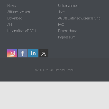
News
Unternehmen
Affiliate-Lexikon
Jobs
Download
AGB & Datenschutzerklärung
API
FAQ
Unterstütze ADCELL
Datenschutz
Impressum
©2003 - 2026 Firstlead GmbH