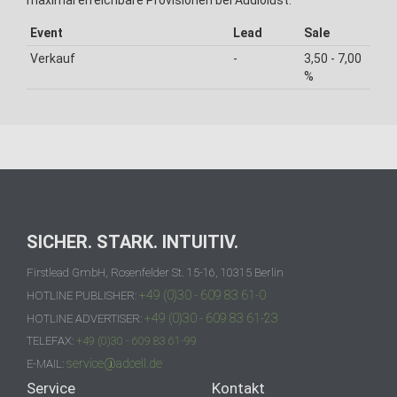
maximal erreichbare Provisionen bei Audiolust:
Event
Lead
Sale
Verkauf
-
3,50 - 7,00
%
SICHER. STARK. INTUITIV.
Firstlead GmbH, Rosenfelder St. 15-16, 10315 Berlin
+49 (0)30 - 609 83 61-0
HOTLINE PUBLISHER:
+49 (0)30 - 609 83 61-23
HOTLINE ADVERTISER:
TELEFAX:
+49 (0)30 - 609 83 61-99
service@adcell.de
E-MAIL:
Service
Kontakt