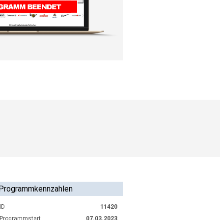
Programmkennzahlen
ID
11420
Programmstart
07.03.2023