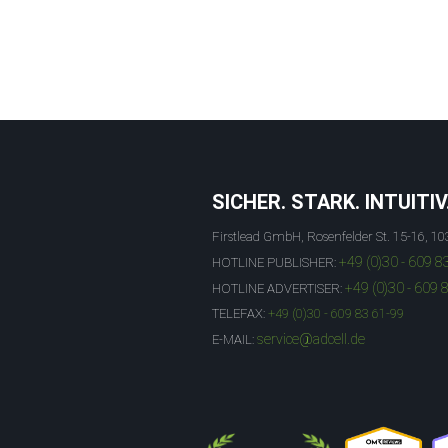
SICHER. STARK. INTUITIV
Firstlead GmbH, Rosenfelder St. 15-16, 10
+49 (0)30 - 609 8
HOTLINE PUBLISHER:
+49 (0)30 - 609 
HOTLINE ADVERTISER:
TELEFAX:
+49 (0)30 - 609 83 61-99
service@adcell.de
E-MAIL: