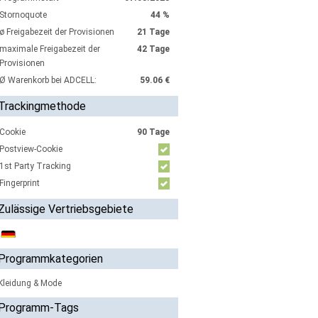
Stornoquote
44 %
ø Freigabezeit der Provisionen
21 Tage
maximale Freigabezeit der
42 Tage
Provisionen
Ø Warenkorb bei ADCELL:
59.06 €
Trackingmethode
Cookie
90 Tage
Postview-Cookie
1st Party Tracking
Fingerprint
Zulässige Vertriebsgebiete
Programmkategorien
Kleidung & Mode
Programm-Tags