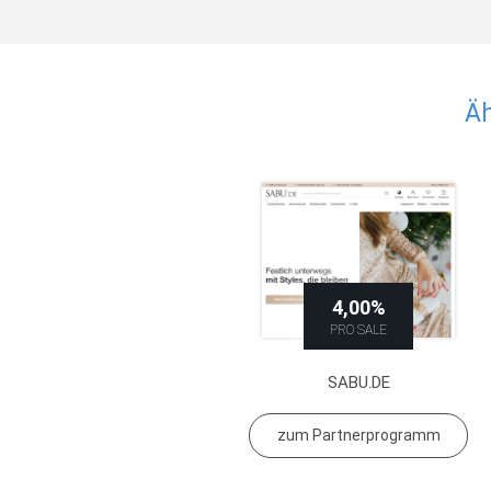
Äh
4,00%
PRO SALE
SABU.DE
zum Partnerprogramm