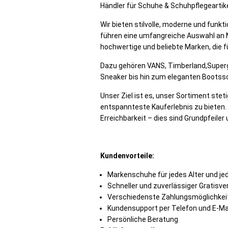
Händler für Schuhe & Schuhpflegearti
Wir bieten stilvolle, moderne und funk
führen eine umfangreiche Auswahl an Ma
hochwertige und beliebte Marken, die fü
Dazu gehören VANS, Timberland,Superg
Sneaker bis hin zum eleganten Bootssc
Unser Ziel ist es, unser Sortiment st
entspannteste Kauferlebnis zu bieten. 
Erreichbarkeit – dies sind Grundpfeil
Kundenvorteile:
Markenschuhe für jedes Alter und j
Schneller und zuverlässiger Gratisv
Verschiedenste Zahlungsmöglichkei
Kundensupport per Telefon und E-Ma
Persönliche Beratung