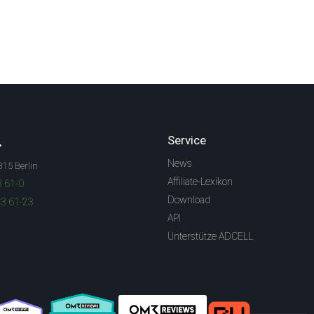
.
Service
News
315 Berlin
Affiliate-Lexikon
3 61-0
Download
83 61-23
API
Unterstütze ADCELL