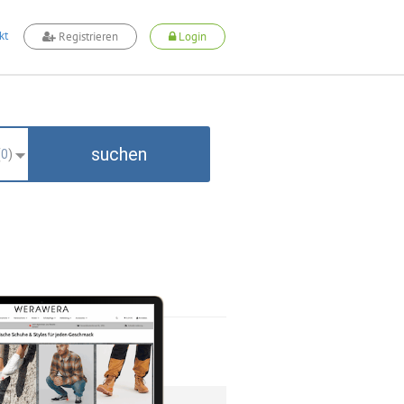
kt
Registrieren
Login
suchen
(
0
)