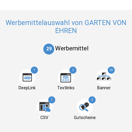
Werbemittelauswahl von GARTEN VON
EHREN
Werbemittel
29
1
2
23
DeepLink
Textlinks
Banner
1
2
CSV
Gutscheine