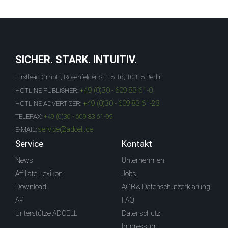
SICHER. STARK. INTUITIV.
Firstlead GmbH, Rosenfelder St. 15-16, 10315 Berlin
+49 (0)30 - 609 83 61-0
HOTLINE PUBLISHER:
+49 (0)30 - 609 83 61-23
HOTLINE ADVERTISER:
TELEFAX:
+49 (0)30 - 609 83 61-99
service@adcell.de
E-MAIL:
Service
Kontakt
News
Unternehmen
Affiliate-Lexikon
Jobs
Download
AGB & Datenschutzerklärung
API
FAQ
Unterstütze ADCELL
Datenschutz
Impressum