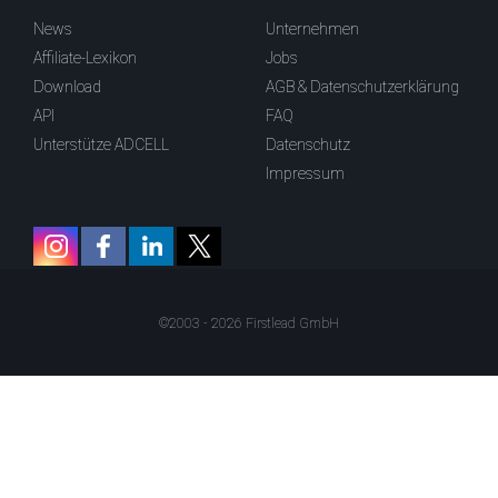
News
Unternehmen
Affiliate-Lexikon
Jobs
Download
AGB & Datenschutzerklärung
API
FAQ
Unterstütze ADCELL
Datenschutz
Impressum
©2003 - 2026 Firstlead GmbH