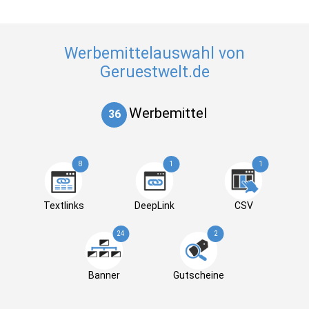
Werbemittelauswahl von
Geruestwelt.de
Werbemittel
36
8
1
1
Textlinks
DeepLink
CSV
24
2
Banner
Gutscheine