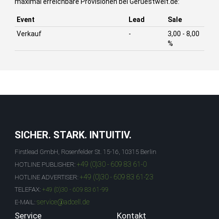
maximal erreichbare Provisionen bei Geruestwelt.de:
Event
Lead
Sale
Verkauf
-
3,00 - 8,00
%
SICHER. STARK. INTUITIV.
Firstlead GmbH, Rosenfelder St. 15-16, 10315 Berlin
+49 (0)30 - 609 83 61-0
HOTLINE PUBLISHER:
+49 (0)30 - 609 83 61-23
HOTLINE ADVERTISER:
TELEFAX:
+49 (0)30 - 609 83 61-99
service@adcell.de
E-MAIL:
Service
Kontakt