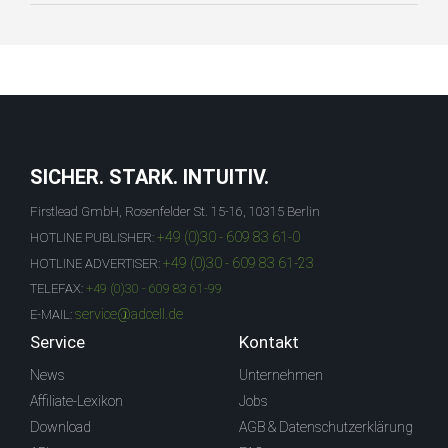
SICHER. STARK. INTUITIV.
Firstlead GmbH, Rosenfelder St. 15-16, 10315 Berlin
+49 (0)30 - 609 83 61-0
HOTLINE PUBLISHER:
+49 (0)30 - 609 83 61-23
HOTLINE ADVERTISER:
TELEFAX:
+49 (0)30 - 609 83 61-99
service@adcell.de
E-MAIL:
Service
Kontakt
News
Unternehmen
Affiliate-Lexikon
Jobs
Download
AGB & Datenschutzerklärung