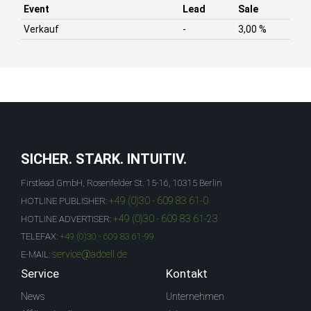
Event
Lead
Sale
Verkauf
-
3,00 %
SICHER. STARK. INTUITIV.
Firstlead GmbH, Rosenfelder St. 15-16, 10315 Berlin
+49 (0)30 - 609 83 61-0
HOTLINE PUBLISHER:
+49 (0)30 - 609 83 61-23
HOTLINE ADVERTISER:
TELEFAX:
+49 (0)30 - 609 83 61-99
service@adcell.de
E-MAIL:
Service
Kontakt
News
Unternehmen