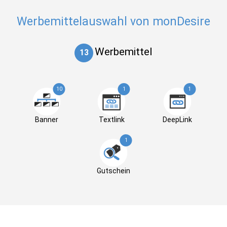
Werbemittelauswahl von monDesire
Werbemittel
13
10
1
1
Banner
Textlink
DeepLink
1
Gutschein