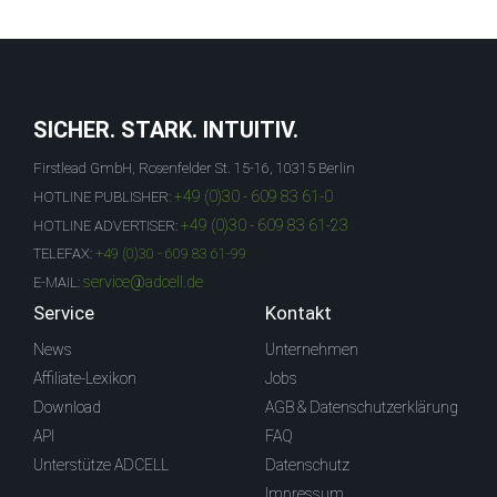
SICHER. STARK. INTUITIV.
Firstlead GmbH, Rosenfelder St. 15-16, 10315 Berlin
+49 (0)30 - 609 83 61-0
HOTLINE PUBLISHER:
+49 (0)30 - 609 83 61-23
HOTLINE ADVERTISER:
TELEFAX:
+49 (0)30 - 609 83 61-99
service@adcell.de
E-MAIL:
Service
Kontakt
News
Unternehmen
Affiliate-Lexikon
Jobs
Download
AGB & Datenschutzerklärung
API
FAQ
Unterstütze ADCELL
Datenschutz
Impressum