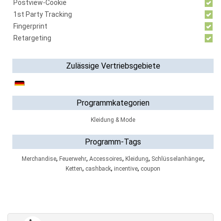
Postview-Cookie
1st Party Tracking
Fingerprint
Retargeting
Zulässige Vertriebsgebiete
Programmkategorien
Kleidung & Mode
Programm-Tags
,
,
,
,
,
Merchandise
Feuerwehr
Accessoires
Kleidung
Schlüsselanhänger
,
,
,
Ketten
cashback
incentive
coupon