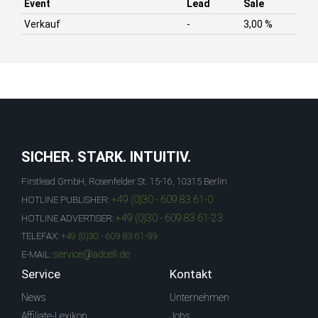
Event
Lead
Sale
Verkauf
-
3,00 %
SICHER. STARK. INTUITIV.
Firstlead GmbH, Rosenfelder St. 15-16, 10315 Berlin
+49 (0)30 - 609 83 61-0
HOTLINE PUBLISHER:
+49 (0)30 - 609 83 61-23
HOTLINE ADVERTISER:
TELEFAX:
+49 (0)30 - 609 83 61-99
service@adcell.de
E-MAIL:
Service
Kontakt
News
Unternehmen
Affiliate-Lexikon
Jobs