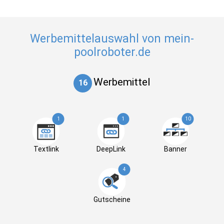
Werbemittelauswahl von mein-
poolroboter.de
Werbemittel
16
1
1
10
Textlink
DeepLink
Banner
4
Gutscheine