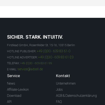
SICHER. STARK. INTUITIV.
Firstlead GmbH, Rosenfelder St. 15-16, 10315 Berlin
+49 (0)30 - 609 83 61-0
HOTLINE PUBLISHER:
+49 (0)30 - 609 83 61-23
HOTLINE ADVERTISER:
TELEFAX:
+49 (0)30 - 609 83 61-99
service@adcell.de
E-MAIL:
Service
Kontakt
News
Unternehmen
Affiliate-Lexikon
Jobs
Download
AGB & Datenschutzerklärung
API
FAQ