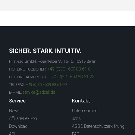
SICHER. STARK. INTUITIV.
Firstlead GmbH, Rosenfelder St. 15-16, 10315 Berlin
+49 (0)30 - 609 83 61-0
HOTLINE PUBLISHER:
+49 (0)30 - 609 83 61-23
HOTLINE ADVERTISER:
TELEFAX:
+49 (0)30 - 609 83 61-99
service@adcell.de
E-MAIL:
Service
Kontakt
News
Unternehmen
Affiliate-Lexikon
Jobs
Download
AGB & Datenschutzerklärung
API
FAQ