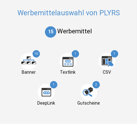
Werbemittelauswahl von PLYRS
Werbemittel
15
10
1
1
Banner
Textlink
CSV
1
2
DeepLink
Gutscheine