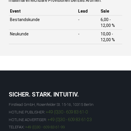
maximal erreichbare Provisionen bei Ellis Aromen:
Event
Lead
Sale
Bestandskunde
-
6,00 -
12,00 %
Neukunde
-
10,00 -
12,00 %
SICHER. STARK. INTUITIV.
Firstlead GmbH, Rosenfelder St. 15-16, 10315 Berlin
+49 (0)30 - 609 83 61-0
HOTLINE PUBLISHER:
+49 (0)30 - 609 83 61-23
HOTLINE ADVERTISER:
TELEFAX:
+49 (0)30 - 609 83 61-99