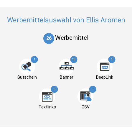
Werbemittelauswahl von Ellis Aromen
Werbemittel
26
1
18
1
Gutschein
Banner
DeepLink
5
1
Textlinks
CSV