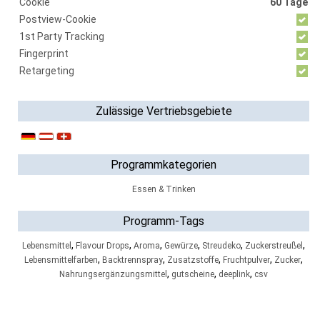
Cookie
60 Tage
Postview-Cookie
1st Party Tracking
Fingerprint
Retargeting
Zulässige Vertriebsgebiete
Programmkategorien
Essen & Trinken
Programm-Tags
,
,
,
,
,
,
Lebensmittel
Flavour Drops
Aroma
Gewürze
Streudeko
Zuckerstreußel
,
,
,
,
,
Lebensmittelfarben
Backtrennspray
Zusatzstoffe
Fruchtpulver
Zucker
,
,
,
Nahrungsergänzungsmittel
gutscheine
deeplink
csv