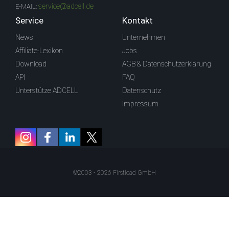
service@adcell.de
E-MAIL:
Service
Kontakt
News
Unternehmen
Affiliate-Lexikon
Jobs
Download
AGB & Datenschutzerklärung
API
FAQ
Unterstütze ADCELL
Datenschutz
Impressum
©2003 - 2026 Firstlead GmbH