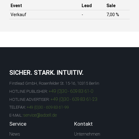
Event
Lead
Sale
Verkauf
-
7,00 %
SICHER. STARK. INTUITIV.
Firstlead GmbH, Rosenfelder St. 15-16, 10315 Berlin
+49 (0)30 - 609 83 61-0
HOTLINE PUBLISHER:
+49 (0)30 - 609 83 61-23
HOTLINE ADVERTISER:
TELEFAX:
+49 (0)30 - 609 83 61-99
service@adcell.de
E-MAIL:
Service
Kontakt
News
Unternehmen