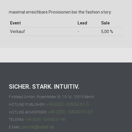
maximal erreichbare Provisionen bei the fashion story:
Event
Lead
Sale
Verkauf
-
5,00 %
SICHER. STARK. INTUITIV.
Firstlead GmbH, Rosenfelder St. 15-16, 10315 Berlin
+49 (0)30 - 609 83 61-0
HOTLINE PUBLISHER:
+49 (0)30 - 609 83 61-23
HOTLINE ADVERTISER:
TELEFAX:
+49 (0)30 - 609 83 61-99
service@adcell.de
E-MAIL: