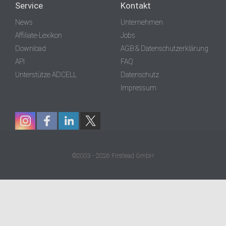
Service
Kontakt
News
Unternehmen
Affiliate-Lexikon
Jobs
Download
AGB & Datenschutzerklärung
API
FAQ
Unterstütze ADCELL
Datenschutz
Impressum
©2003 - 2026 Firstlead GmbH