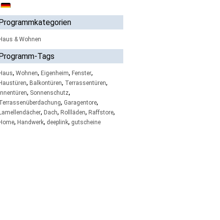
Programmkategorien
Haus & Wohnen
Programm-Tags
,
,
,
,
Haus
Wohnen
Eigenheim
Fenster
,
,
,
Haustüren
Balkontüren
Terrassentüren
,
,
Innentüren
Sonnenschutz
,
,
Terrassenüberdachung
Garagentore
,
,
,
,
Lamellendächer
Dach
Rollläden
Raffstore
,
,
,
Home
Handwerk
deeplink
gutscheine