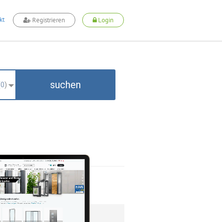
kt
Registrieren
Login
suchen
(
0
)