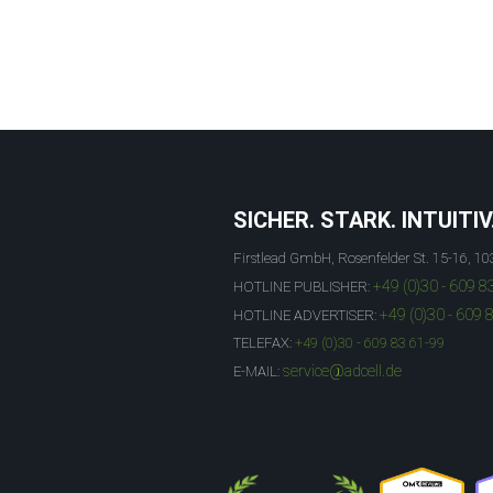
SICHER. STARK. INTUITIV
Firstlead GmbH, Rosenfelder St. 15-16, 10
+49 (0)30 - 609 8
HOTLINE PUBLISHER:
+49 (0)30 - 609 
HOTLINE ADVERTISER:
TELEFAX:
+49 (0)30 - 609 83 61-99
service@adcell.de
E-MAIL: