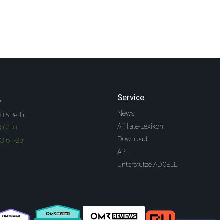
.
Service
News
315 Berlin
Affiliate-Lexikon
3 61-0
Download
83 61-23
API
Unterstütze ADCELL