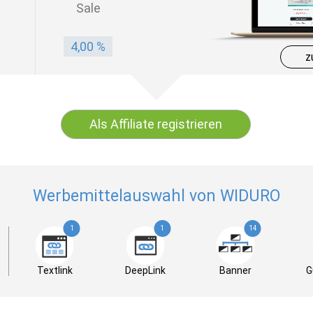
Sale
4,00 %
z
Als Affiliate registrieren
Werbemittelauswahl von WIDURO
1
1
14
Textlink
DeepLink
Banner
G