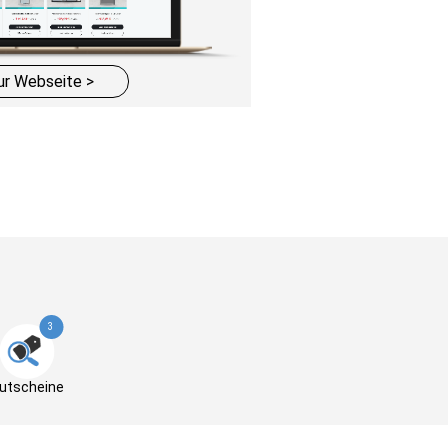
ur Webseite >
3
utscheine