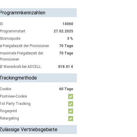
Programmkennzahlen
ID
14060
Programmstart
27.02.2025
Stornoquote
3 %
ø Freigabezeit der Provisionen
70 Tage
maximale Freigabezeit der
70 Tage
Provisionen
Ø Warenkorb bei ADCELL:
818.01 €
Trackingmethode
Cookie
60 Tage
Postview-Cookie
1st Party Tracking
Fingerprint
Retargeting
Zulässige Vertriebsgebiete