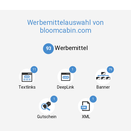
Werbemittelauswahl von
bloomcabin.com
Werbemittel
93
11
1
79
Textlinks
DeepLink
Banner
1
1
Gutschein
XML