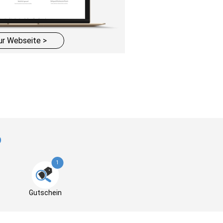
ur Webseite >
p
1
Gutschein