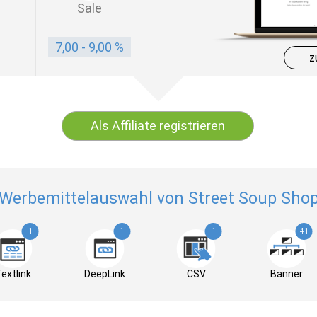
Sale
7,00 - 9,00 %
z
Als Affiliate registrieren
Werbemittelauswahl von Street Soup Sho
1
1
1
41
extlink
DeepLink
CSV
Banner