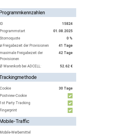
Programmkennzahlen
ID
15824
Programmstart
01.08.2025
Stornoquote
0 %
ø Freigabezeit der Provisionen
41 Tage
maximale Freigabezeit der
42 Tage
Provisionen
Ø Warenkorb bei ADCELL:
52.62 €
Trackingmethode
Cookie
30 Tage
Postview-Cookie
1st Party Tracking
Fingerprint
Mobile-Traffic
Mobile-Werbemittel