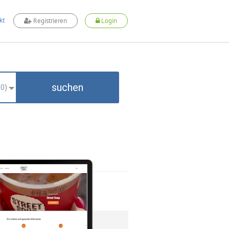
kt
Registrieren
Login
suchen
(
0
)