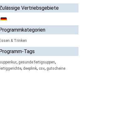
Zulässige Vertriebsgebiete
Programmkategorien
Essen & Trinken
Programm-Tags
,
,
suppenkur
gesunde fertigsuppen
,
,
,
fertiggerichte
deeplink
csv
gutscheine