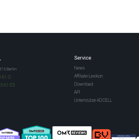
.
Service
News
315 Berlin
Affiliate-Lexikon
3 61-0
Download
83 61-23
API
Unterstütze ADCELL