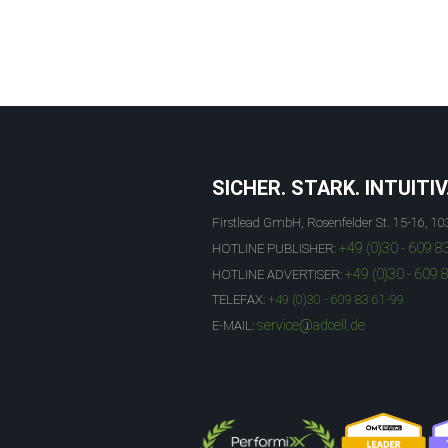
SICHER. STARK. INTUITIV
Firstlead GmbH, Rosenfelder St. 15-16, 10
+49 (0)30 - 609 8
HOTLINE PUBLISHER:
+49 (0)30 - 609 
HOTLINE ADVERTISER:
TELEFAX:
+49 (0)30 - 609 83 61-99
service@adcell.de
E-MAIL: