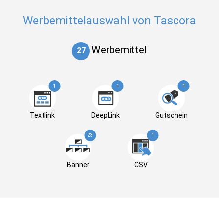
Werbemittelauswahl von Tascora
Werbemittel
27
1
1
1
Textlink
DeepLink
Gutschein
23
1
Banner
CSV