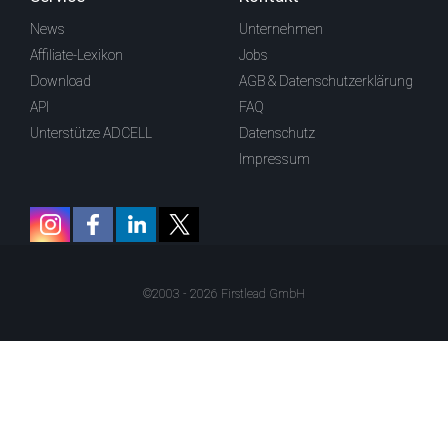
News
Unternehmen
Affiliate-Lexikon
Jobs
Download
AGB & Datenschutzerklärung
API
FAQ
Unterstütze ADCELL
Datenschutz
Impressum
©2003 - 2026 Firstlead GmbH