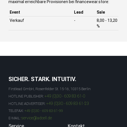
maximal erreichbare Provisionen bei financewear.store:
Event
Lead
Sale
Verkauf
-
8,00 - 13,20
%
SICHER. STARK. INTUITIV.
Firstlead GmbH, Rosenfelder St. 15-16, 10315 Berlin
+49 (0)30 - 609 83 61-0
HOTLINE PUBLISHER:
+49 (0)30 - 609 83 61-23
HOTLINE ADVERTISER:
TELEFAX:
+49 (0)30 - 609 83 61-99
service@adcell.de
E-MAIL:
Service
Kontakt