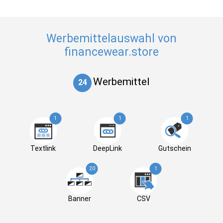
Werbemittelauswahl von
financewear.store
Werbemittel
24
1
1
1
Textlink
DeepLink
Gutschein
20
1
Banner
CSV