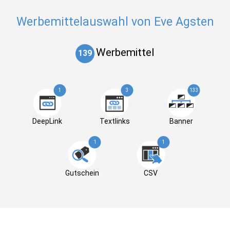
Werbemittelauswahl von Eve Agsten
Werbemittel
139
1
3
133
DeepLink
Textlinks
Banner
1
1
Gutschein
CSV