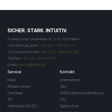
SICHER. STARK. INTUITIV.
Firstlead GmbH, Rosenfelder St. 15-16, 10315 Berlin
+49 (0)30 - 609 83 61-0
HOTLINE PUBLISHER:
+49 (0)30 - 609 83 61-23
HOTLINE ADVERTISER:
TELEFAX:
+49 (0)30 - 609 83 61-99
service@adcell.de
E-MAIL:
Service
Kontakt
News
Unternehmen
Affiliate-Lexikon
Jobs
Download
AGB & Datenschutzerklärung
API
FAQ
Unterstütze ADCELL
Datenschutz