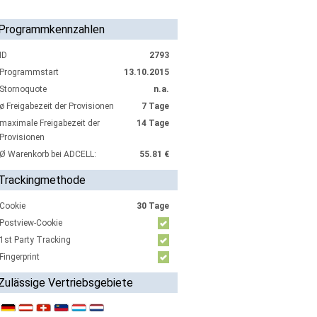
Programmkennzahlen
ID
2793
Programmstart
13.10.2015
Stornoquote
n.a.
ø Freigabezeit der Provisionen
7 Tage
maximale Freigabezeit der
14 Tage
Provisionen
Ø Warenkorb bei ADCELL:
55.81 €
Trackingmethode
Cookie
30 Tage
Postview-Cookie
1st Party Tracking
Fingerprint
Zulässige Vertriebsgebiete