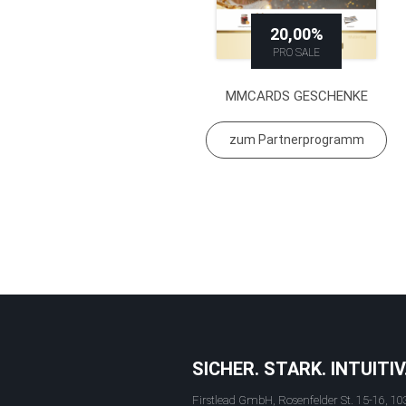
20,00%
PRO SALE
MMCARDS GESCHENKE
zum Partnerprogramm
SICHER. STARK. INTUITIV
Firstlead GmbH, Rosenfelder St. 15-16, 10