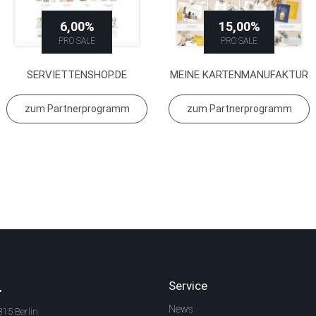
6,00%
15,00%
PRO SALE
PRO SALE
SERVIETTENSHOP.DE
MEINE KARTENMANUFAKTUR
zum Partnerprogramm
zum Partnerprogramm
.
Service
News
315 Berlin