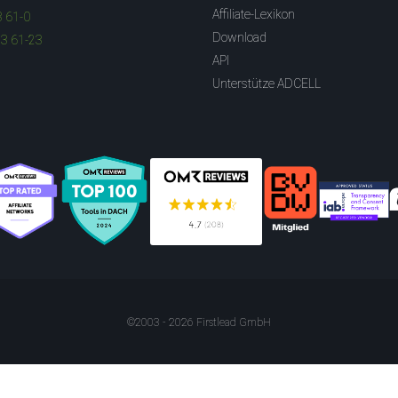
Affiliate-Lexikon
3 61-0
Download
83 61-23
API
Unterstütze ADCELL
©2003 - 2026 Firstlead GmbH