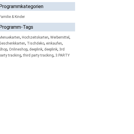
Programmkategorien
Familie & Kinder
Programm-Tags
,
,
,
Menuekarten
Hochzeitskarten
Werbemittel
,
,
,
Geschenkkarten
Tischdeko
einkaufen
,
,
,
,
Shop
Onlineshop
deeplink
deeplink
3rd
,
,
party tracking
third party tracking
3.PARTY