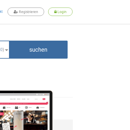
kt
Registrieren
Login
suchen
(
0
)