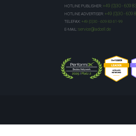
+49 (0)30 - 609 8
HOTLINE PUBLISHER:
+49 (0)30 - 609 
HOTLINE ADVERTISER:
TELEFAX:
+49 (0)30 - 609 83 61-99
service@adcell.de
E-MAIL: