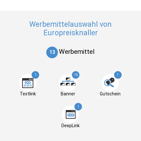
Werbemittelauswahl von
Europreisknaller
Werbemittel
13
1
10
1
Textlink
Banner
Gutschein
1
DeepLink