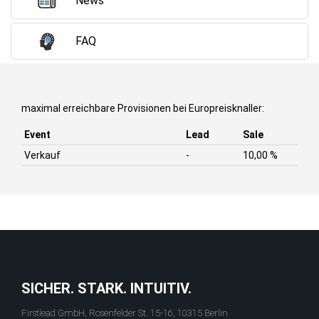
News
FAQ
maximal erreichbare Provisionen bei Europreisknaller:
Event
Lead
Sale
Verkauf
-
10,00 %
SICHER. STARK. INTUITIV.
Firstlead GmbH, Rosenfelder St. 15-16, 10315 Berlin