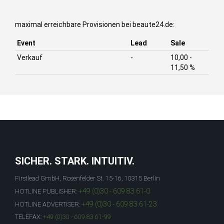
maximal erreichbare Provisionen bei beaute24.de:
Event
Lead
Sale
Verkauf
-
10,00 -
11,50 %
SICHER. STARK. INTUITIV.
Firstlead GmbH, Rosenfelder St. 15-16, 10315 Berlin
+49 (0)30 - 609 83 61-0
HOTLINE PUBLISHER:
+49 (0)30 - 609 83 61-23
HOTLINE ADVERTISER:
TELEFAX:
+49 (0)30 - 609 83 61-99