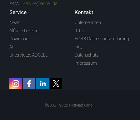
service@adcell.de
E-MAIL:
Service
Kontakt
News
Unternehmen
Affiliate-Lexikon
Jobs
Download
AGB & Datenschutzerklärung
API
FAQ
Unterstütze ADCELL
Datenschutz
Impressum
©2003 - 2026 Firstlead GmbH