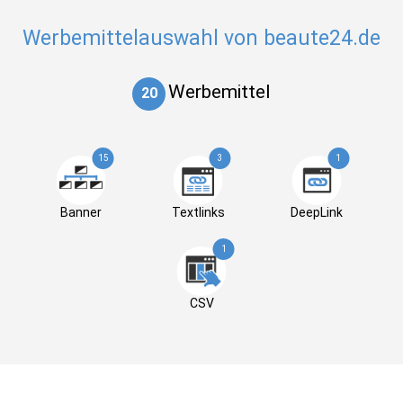
Werbemittelauswahl von beaute24.de
Werbemittel
20
15
3
1
Banner
Textlinks
DeepLink
1
CSV