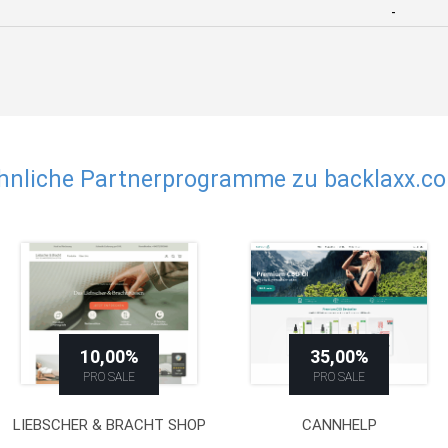
-
hnliche Partnerprogramme zu backlaxx.c
10,00%
35,00%
PRO SALE
PRO SALE
LIEBSCHER & BRACHT SHOP
CANNHELP