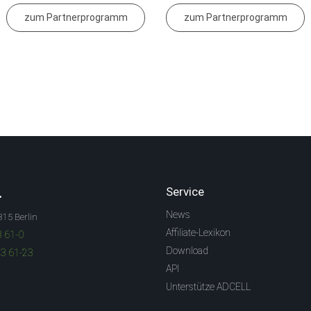
zum Partnerprogramm
zum Partnerprogramm
.
Service
News
315 Berlin
Affiliate-Lexikon
3 61-0
Download
83 61-23
API
Unterstütze ADCELL