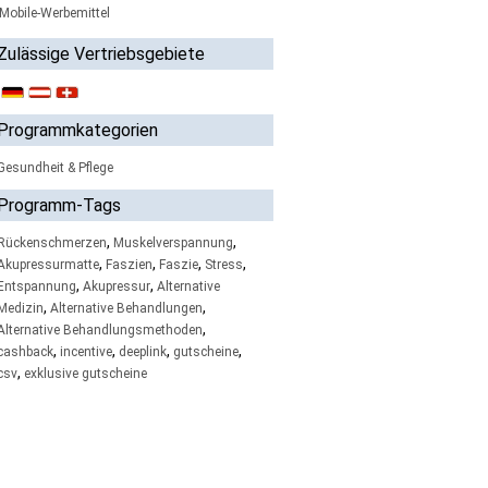
Mobile-Werbemittel
Zulässige Vertriebsgebiete
Programmkategorien
Gesundheit & Pflege
Programm-Tags
,
,
Rückenschmerzen
Muskelverspannung
,
,
,
,
Akupressurmatte
Faszien
Faszie
Stress
,
,
Entspannung
Akupressur
Alternative
,
,
Medizin
Alternative Behandlungen
,
Alternative Behandlungsmethoden
,
,
,
,
cashback
incentive
deeplink
gutscheine
,
csv
exklusive gutscheine