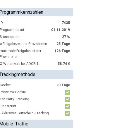
Programmkennzahlen
ID
7435
Programmstart
01.11.2019
Stornoquote
27 %
ø Freigabezeit der Provisionen
25 Tage
maximale Freigabezeit der
126 Tage
Provisionen
Ø Warenkorb bei ADCELL:
58.74 €
Trackingmethode
Cookie
90 Tage
Postview-Cookie
1st Party Tracking
Fingerprint
Exklusives Gutschein-Tracking
Mobile-Traffic