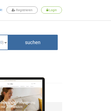
kt
Registrieren
Login
suchen
(
0
)