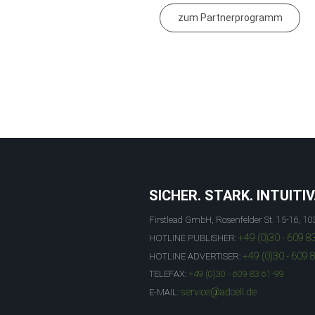
zum Partnerprogramm
SICHER. STARK. INTUITIV
Firstlead GmbH, Rosenfelder St. 15-16, 10
+49 (0)30 - 609 8
HOTLINE PUBLISHER:
+49 (0)30 - 609 
HOTLINE ADVERTISER:
TELEFAX:
+49 (0)30 - 609 83 61-99
service@adcell.de
E-MAIL: