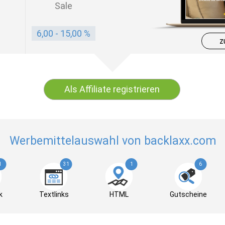
Sale
6,00 - 15,00 %
z
Als Affiliate registrieren
Werbemittelauswahl von backlaxx.com
1
31
1
6
k
Textlinks
HTML
Gutscheine