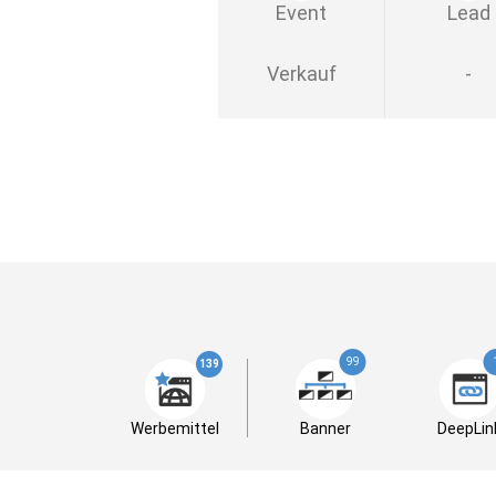
Event
Lead
Verkauf
-
99
139
Werbemittel
Banner
DeepLin