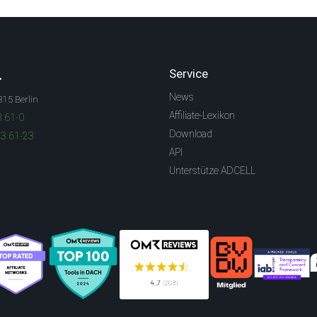
.
Service
News
315 Berlin
Affiliate-Lexikon
3 61-0
Download
83 61-23
API
Unterstütze ADCELL