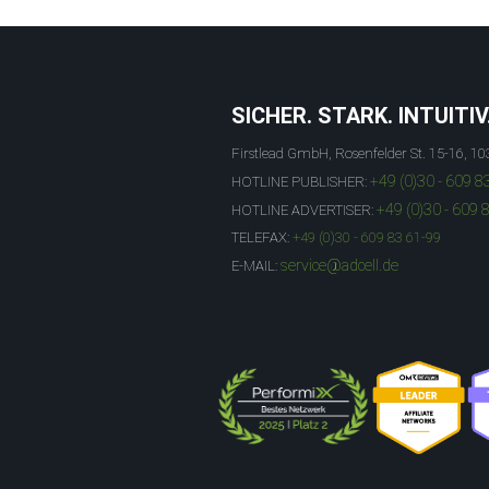
SICHER. STARK. INTUITIV
Firstlead GmbH, Rosenfelder St. 15-16, 10
+49 (0)30 - 609 8
HOTLINE PUBLISHER:
+49 (0)30 - 609 
HOTLINE ADVERTISER:
TELEFAX:
+49 (0)30 - 609 83 61-99
service@adcell.de
E-MAIL: