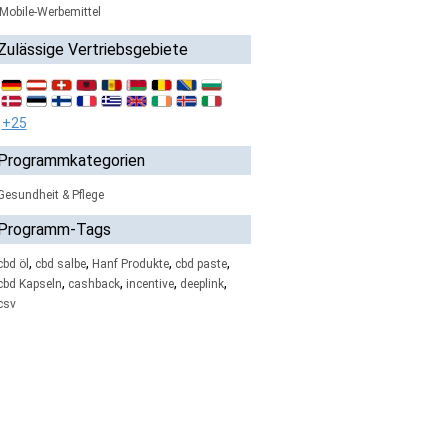
Mobile-Werbemittel
Zulässige Vertriebsgebiete
+25
Programmkategorien
Gesundheit & Pflege
Programm-Tags
,
,
,
,
cbd öl
cbd salbe
Hanf Produkte
cbd paste
,
,
,
,
cbd Kapseln
cashback
incentive
deeplink
csv