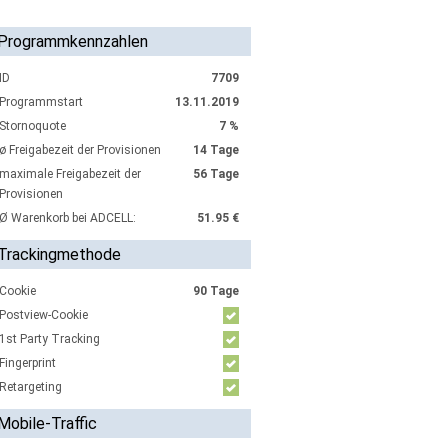
Programmkennzahlen
ID
7709
Programmstart
13.11.2019
Stornoquote
7 %
ø Freigabezeit der Provisionen
14 Tage
maximale Freigabezeit der
56 Tage
Provisionen
Ø Warenkorb bei ADCELL:
51.95 €
Trackingmethode
Cookie
90 Tage
Postview-Cookie
1st Party Tracking
Fingerprint
Retargeting
Mobile-Traffic