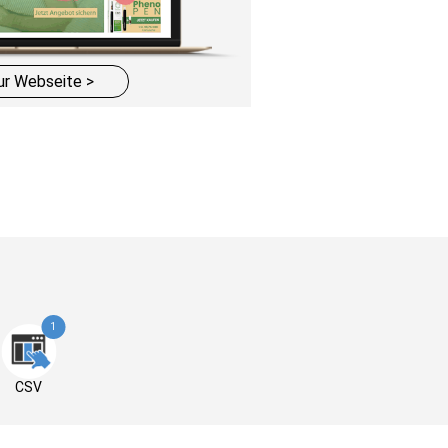
ur Webseite >
1
CSV