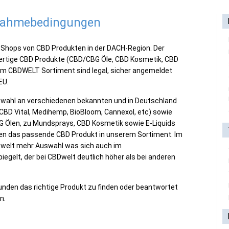
lnahmebedingungen
 Shops
von CBD Produkten in der DACH-Region. Der
wertige CBD Produkte (CBD/
CBG
Öle, CBD Kosmetik, CBD
 im
CBDWELT
Sortiment sind legal, sicher angemeldet
EU.
wahl an verschiedenen bekannten und in Deutschland
 CBD Vital,
Medihemp
,
BioBloom
,
Cannexol
,
etc
) sowie
G
Ölen, zu Mundsprays, CBD Kosmetik sowie E-Liquids
nden das passende CBD Produkt in unserem Sortiment. Im
welt
mehr Auswahl was sich auch im
piegelt
, der bei
CBDwelt
deutlich höher als bei anderen
Kunden das richtige Produkt zu finden oder beantwortet
n.