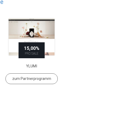
de
15,00%
PRO SALE
YLUMI
zum Partnerprogramm