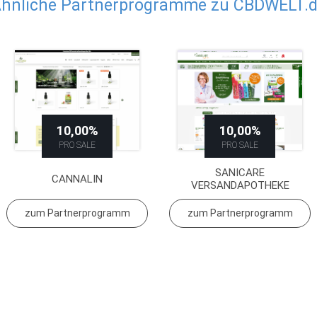
hnliche Partnerprogramme zu CBDWELT.
10,00%
10,00%
PRO SALE
PRO SALE
SANICARE
CANNALIN
VERSANDAPOTHEKE
zum Partnerprogramm
zum Partnerprogramm