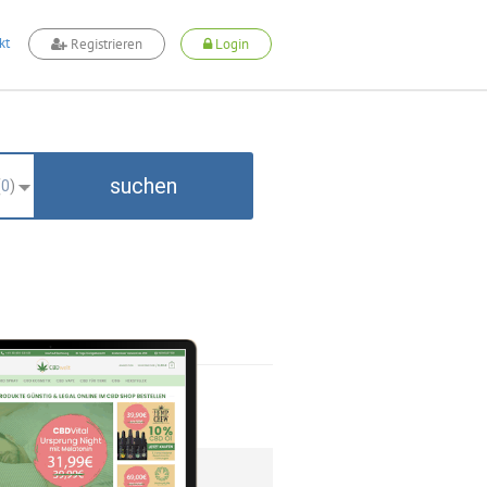
kt
Registrieren
Login
suchen
(
0
)