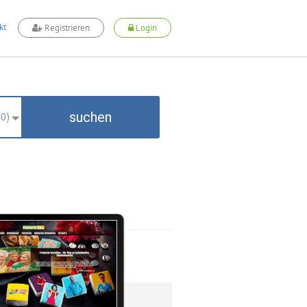
kt
Registrieren
Login
suchen
(
0
)