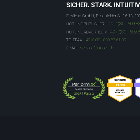
SICHER. STARK. INTUITIV
Firstlead GmbH, Rosenfelder St. 15-16, 10
+49 (0)30 - 609 8
HOTLINE PUBLISHER:
+49 (0)30 - 609 
HOTLINE ADVERTISER:
TELEFAX:
+49 (0)30 - 609 83 61-99
service@adcell.de
E-MAIL: