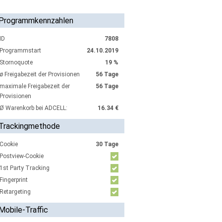
Programmkennzahlen
ID
7808
Programmstart
24.10.2019
Stornoquote
19 %
ø Freigabezeit der Provisionen
56 Tage
maximale Freigabezeit der
56 Tage
Provisionen
Ø Warenkorb bei ADCELL:
16.34 €
Trackingmethode
Cookie
30 Tage
Postview-Cookie
1st Party Tracking
Fingerprint
Retargeting
Mobile-Traffic