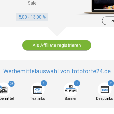
Sale
5,00 - 13,00 %
z
Als Affiliate registrieren
Werbemittelauswahl von fototorte24.de
5
13
2
20
bemittel
Textlinks
Banner
DeepLinks