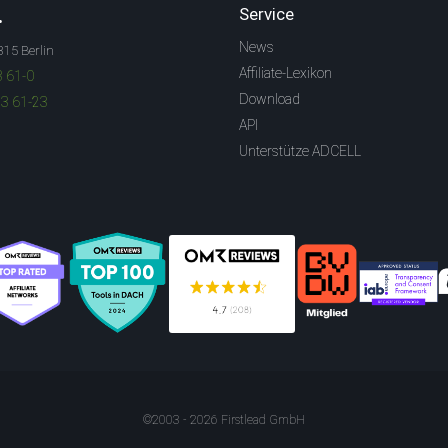
.
Service
News
315 Berlin
Affiliate-Lexikon
3 61-0
Download
83 61-23
API
Unterstütze ADCELL
©2003 - 2026 Firstlead GmbH