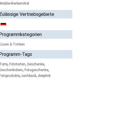
Mobile-Werbemittel
Zulässige Vertriebsgebiete
Programmkategorien
Essen & Trinken
Programm-Tags
,
,
,
Torte
Fototorten
Geschenke
,
,
Geschenkideen
Fotogeschenke
,
,
Fotoprodukte
cashback
deeplink