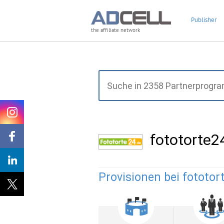
Publisher
the affiliate network
fototorte2
Provisionen bei fototor