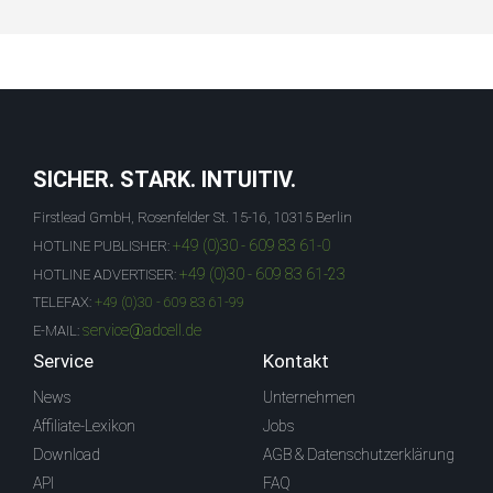
SICHER. STARK. INTUITIV.
Firstlead GmbH, Rosenfelder St. 15-16, 10315 Berlin
+49 (0)30 - 609 83 61-0
HOTLINE PUBLISHER:
+49 (0)30 - 609 83 61-23
HOTLINE ADVERTISER:
TELEFAX:
+49 (0)30 - 609 83 61-99
service@adcell.de
E-MAIL:
Service
Kontakt
News
Unternehmen
Affiliate-Lexikon
Jobs
Download
AGB & Datenschutzerklärung
API
FAQ