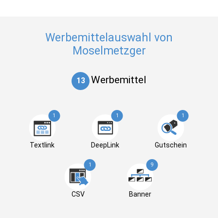
Werbemittelauswahl von
Moselmetzger
Werbemittel
13
1
1
1
Textlink
DeepLink
Gutschein
1
9
CSV
Banner