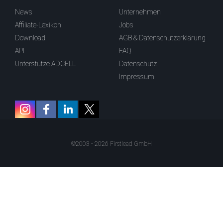
News
Unternehmen
Affiliate-Lexikon
Jobs
Download
AGB & Datenschutzerklärung
API
FAQ
Unterstütze ADCELL
Datenschutz
Impressum
©2003 - 2026 Firstlead GmbH