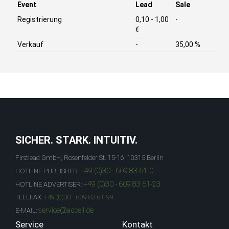
Event
Lead
Sale
Registrierung
0,10 - 1,00
-
€
Verkauf
-
35,00 %
SICHER. STARK. INTUITIV.
Firstlead GmbH, Rosenfelder St. 15-16, 10315 Berlin
+49 (0)30 - 609 83 61-0
HOTLINE PUBLISHER:
+49 (0)30 - 609 83 61-23
HOTLINE ADVERTISER:
TELEFAX:
+49 (0)30 - 609 83 61-99
service@adcell.de
E-MAIL:
Service
Kontakt