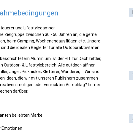
lnahmebedingungen
nteuerer und Lifestylecamper.
e Zielgruppe zwischen 30 - 50 Jahren an, die gerne
alkon, beim Camping, Wochenendausflügen etc. Unsere
nd die idealen Begleiter für alle Outdooraktivitäten.
beschichtetem Aluminium ist der HIT für Dachzeltler,
n Outdoor- & Lifestylebereich. Alle outdoor-affinen
r, Jäger, Picknicker, Kletterer, Wanderer, ... Wir sind
ven Ideen, die wir mit unseren Publishern zusammen
 kreativen, mutigen oder verrückten Vorschlag? Immer
rechen darüber.
:
santen beliebten Marke
ber Emotionen