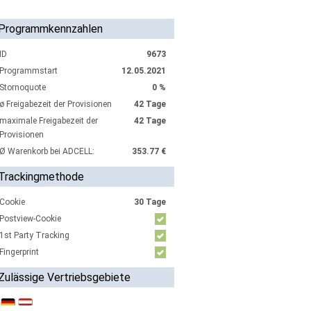
Programmkennzahlen
ID
9673
Programmstart
12.05.2021
Stornoquote
0 %
ø Freigabezeit der Provisionen
42 Tage
maximale Freigabezeit der
42 Tage
Provisionen
Ø Warenkorb bei ADCELL:
353.77 €
Trackingmethode
Cookie
30 Tage
Postview-Cookie
1st Party Tracking
Fingerprint
Zulässige Vertriebsgebiete