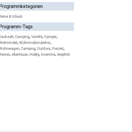
Programmkategorien
Reise & Urlaub
Programm-Tags
,
,
,
,
Dachzelt
Camping
Vanlife
Camper
,
,
Wohnmobil
Wohnmobilzubehör
,
,
,
,
Wohnwagen
Camping
Outdoor
Freizeit
,
,
,
,
Reisen
Abenteuer
Hobby
incentive
deeplink