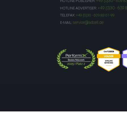
+49 (0)30 - 609 8
HOTLINE PUBLISHER:
+49 (0)30 - 609 
HOTLINE ADVERTISER:
TELEFAX:
+49 (0)30 - 609 83 61-99
service@adcell.de
E-MAIL: