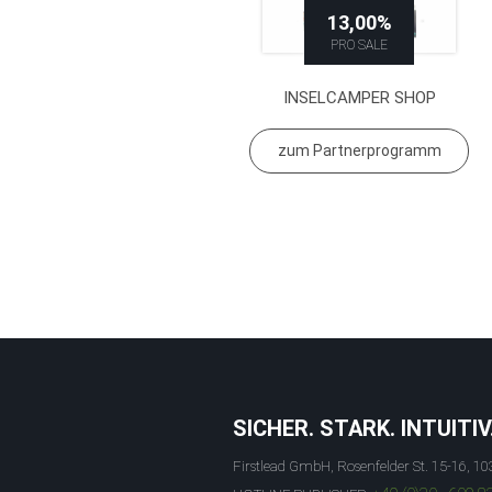
13,00%
PRO SALE
INSELCAMPER SHOP
zum Partnerprogramm
SICHER. STARK. INTUITIV
Firstlead GmbH, Rosenfelder St. 15-16, 10