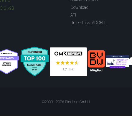
3 61-0
Download
83 61-23
API
Unterstütze ADCELL
©2003 - 2026 Firstlead GmbH