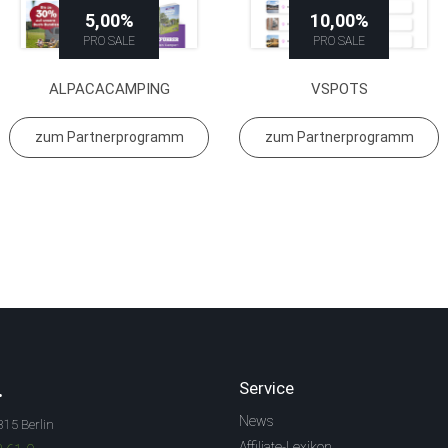
5,00%
10,00%
PRO SALE
PRO SALE
ALPACACAMPING
VSPOTS
zum Partnerprogramm
zum Partnerprogramm
.
Service
News
315 Berlin
Affiliate-Lexikon