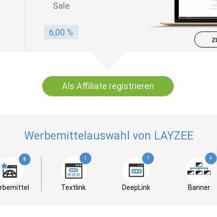
Sale
6,00 %
z
Als Affiliate registrieren
Werbemittelauswahl von LAYZEE
1
1
4
6
rbemittel
Textlink
DeepLink
Banner