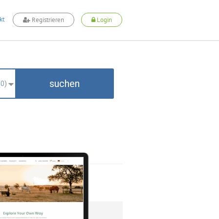
kt
Registrieren
Login
suchen
(
0
)