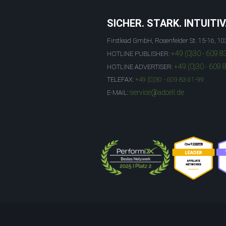
SICHER. STARK. INTUITIV
Firstlead GmbH, Rosenfelder St. 15-16, 10
+49 (0)30 - 609 8
HOTLINE PUBLISHER:
+49 (0)30 - 609 
HOTLINE ADVERTISER:
TELEFAX:
+49 (0)30 - 609 83 61-99
service@adcell.de
E-MAIL: