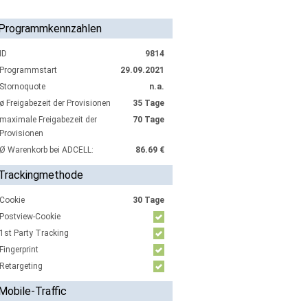
Programmkennzahlen
ID
9814
Programmstart
29.09.2021
Stornoquote
n.a.
ø Freigabezeit der Provisionen
35 Tage
maximale Freigabezeit der
70 Tage
Provisionen
Ø Warenkorb bei ADCELL:
86.69 €
Trackingmethode
Cookie
30 Tage
Postview-Cookie
1st Party Tracking
Fingerprint
Retargeting
Mobile-Traffic