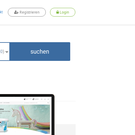
kt
Registrieren
Login
suchen
(
0
)