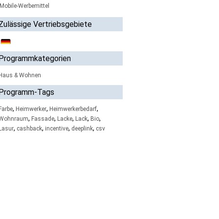
Mobile-Werbemittel
Zulässige Vertriebsgebiete
Programmkategorien
Haus & Wohnen
Programm-Tags
,
,
,
Farbe
Heimwerker
Heimwerkerbedarf
,
,
,
,
,
Wohnraum
Fassade
Lacke
Lack
Bio
,
,
,
,
Lasur
cashback
incentive
deeplink
csv