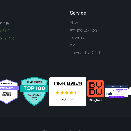
.
Service
News
315 Berlin
Affiliate-Lexikon
3 61-0
Download
83 61-23
API
Unterstütze ADCELL