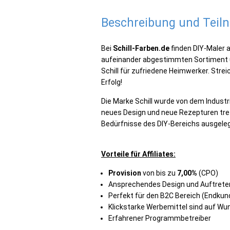
Beschreibung und Tei
Bei
Schill-Farben.de
finden DIY-Maler a
aufeinander abgestimmten Sortiment u
Schill für zufriedene Heimwerker. Streic
Erfolg!
Die Marke Schill wurde von dem Indust
neues Design und neue Rezepturen tref
Bedürfnisse des DIY-Bereichs ausgeleg
Vorteile für Affiliates:
Provision
von bis zu
7,00%
(CPO)
Ansprechendes Design und Auftrete
Perfekt für den B2C Bereich (Endkun
Klickstarke Werbemittel sind auf Wun
Erfahrener Programmbetreiber