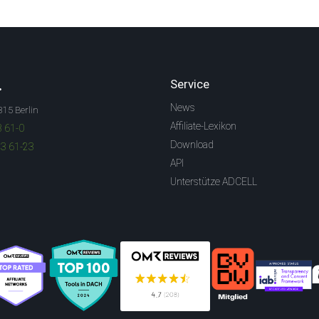
.
Service
News
315 Berlin
Affiliate-Lexikon
3 61-0
Download
83 61-23
API
Unterstütze ADCELL