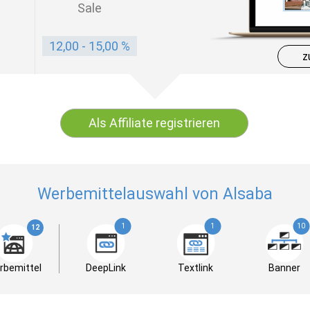
Sale
12,00 - 15,00 %
z
Als Affiliate registrieren
Werbemittelauswahl von Alsaba
1
1
10
12
rbemittel
DeepLink
Textlink
Banner