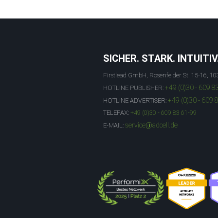
SICHER. STARK. INTUITIV
Firstlead GmbH, Rosenfelder St. 15-16, 10
+49 (0)30 - 609 8
HOTLINE PUBLISHER:
+49 (0)30 - 609 
HOTLINE ADVERTISER:
TELEFAX:
+49 (0)30 - 609 83 61-99
service@adcell.de
E-MAIL: