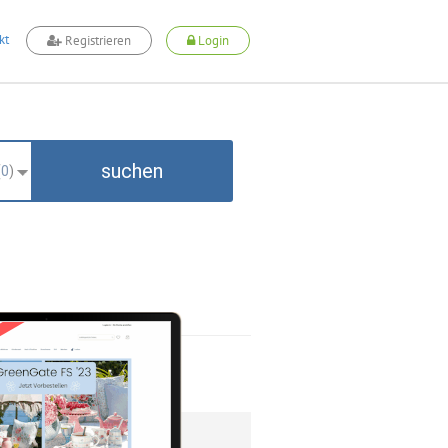
kt
Registrieren
Login
suchen
(
0
)