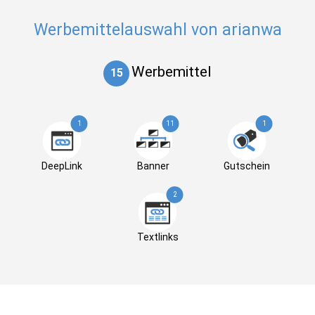
Werbemittelauswahl von arianwa
Werbemittel
15
1
11
1
DeepLink
Banner
Gutschein
2
Textlinks