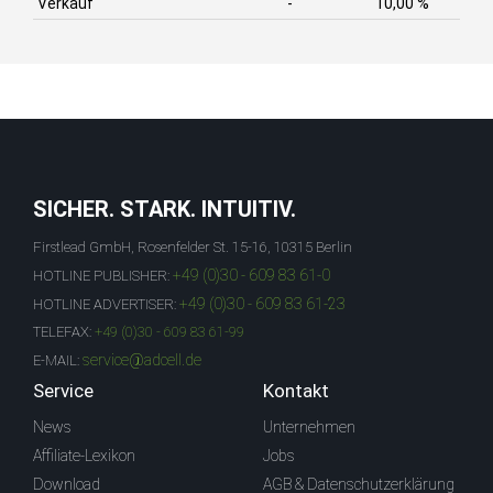
Verkauf
-
10,00 %
SICHER. STARK. INTUITIV.
Firstlead GmbH, Rosenfelder St. 15-16, 10315 Berlin
+49 (0)30 - 609 83 61-0
HOTLINE PUBLISHER:
+49 (0)30 - 609 83 61-23
HOTLINE ADVERTISER:
TELEFAX:
+49 (0)30 - 609 83 61-99
service@adcell.de
E-MAIL:
Service
Kontakt
News
Unternehmen
Affiliate-Lexikon
Jobs
Download
AGB & Datenschutzerklärung