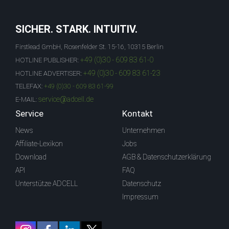
SICHER. STARK. INTUITIV.
Firstlead GmbH, Rosenfelder St. 15-16, 10315 Berlin
+49 (0)30 - 609 83 61-0
HOTLINE PUBLISHER:
+49 (0)30 - 609 83 61-23
HOTLINE ADVERTISER:
TELEFAX:
+49 (0)30 - 609 83 61-99
service@adcell.de
E-MAIL:
Service
Kontakt
News
Unternehmen
Affiliate-Lexikon
Jobs
Download
AGB & Datenschutzerklärung
API
FAQ
Unterstütze ADCELL
Datenschutz
Impressum