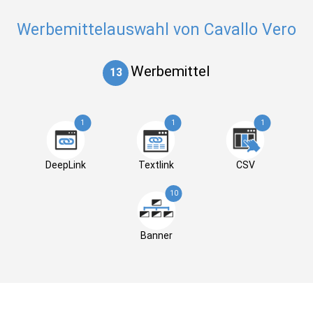
Werbemittelauswahl von Cavallo Vero
Werbemittel
13
1
1
1
DeepLink
Textlink
CSV
10
Banner