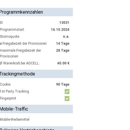
Programmkennzahlen
ID
13031
Programmstart
16.10.2024
Stornoquote
n.a.
ø Freigabezeit der Provisionen
14 Tage
maximale Freigabezeit der
28 Tage
Provisionen
Ø Warenkorb bei ADCELL:
40.00 €
Trackingmethode
Cookie
90 Tage
1st Party Tracking
Fingerprint
Mobile-Traffic
Mobile-Werbemittel