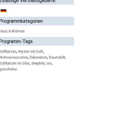
Zulässige Vertriebsgebiete
Programmkategorien
Haus & Wohnen
Programm-Tags
,
,
Duftkerzen
Kerzen mit Duft
,
,
,
Wohnaccessoires
Dekoration
Raumduft
,
,
,
Duftkerzen im Glas
deeplink
csv
gutscheine