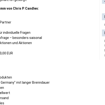
mm von Chris P. Candles:
-Partner
r individuelle Fragen
hfrage – besonders saisonal
ktionen und Aktionen
40,00 EUR
rodukten
 Germany" mit langer Brenndauer
len
ellwert
ersand
les