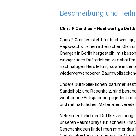
Beschreibung und Tei
Chris P. Candles – Hochwertige Duftk
Chris P. Candles steht für hochwerti
Rapswachs, reinen ätherischen Ölen un
Chargen in Berlin hergestellt, mit bes
einzigartiges Dufterlebnis zu schaffen
nachhaltigen Herstellung sowie in der 
wiederverwendbaren Baumwollsäckchen
Unsere Duftkollektionen, darunter Best
Sandelholz und Rosenholz, sind besonde
wohltuende Entspannung in jeder Umgeb
und mit natürlichen Materialien veredel
Neben den beliebten Duftkerzen bringt 
unseren Raumsprays
für schnelle Fris
Geschenkideen
findet man immer das P
Geschenk – für stimmungsvolle Atmosp