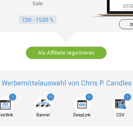
Sale
7,00 - 15,00 %
z
Als Affiliate registrieren
Werbemittelauswahl von Chris P. Candles
1
11
1
1
extlink
Banner
DeepLink
CSV