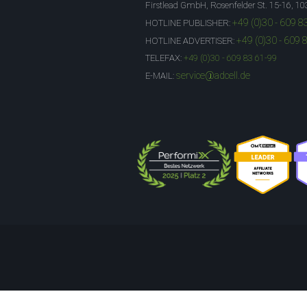
Firstlead GmbH, Rosenfelder St. 15-16, 10
+49 (0)30 - 609 8
HOTLINE PUBLISHER:
+49 (0)30 - 609 
HOTLINE ADVERTISER:
TELEFAX:
+49 (0)30 - 609 83 61-99
service@adcell.de
E-MAIL: