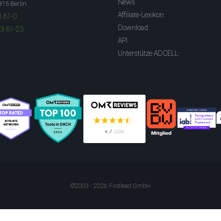
News
315 Berlin
Affiliate-Lexikon
3 61-0
Download
83 61-23
API
Unterstütze ADCELL
©2003 - 2026 Firstlead GmbH