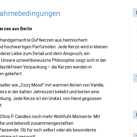
lnahmebedingungen
erzen aus Berlin
ge, handgemachte Duftkerzen aus heimischem
d hochwertigen Parfümölen. Jede Kerze wird in kleinen
onderer Liebe zum Detail und dem Anspruch, ein
. Unsere umweltbewusste Philosophie zeigt sich in der
plastikfreien Verpackung – die Kerzen werden in
 geliefert.
seller wie „Cozy Mood“ mit warmen Noten von Vanille,
rs in der kalten Jahreszeit beliebt und bieten eine
ung. Jede Kerze ist ein Unikat, von Hand gegossen
t.
Chris P. Candles
noch mehr Wohlfühl-Momente: Mit
che
und liebevoll zusammengestellten
assende. Ob für sich selbst oder als besonderes
häre ist gesorgt!