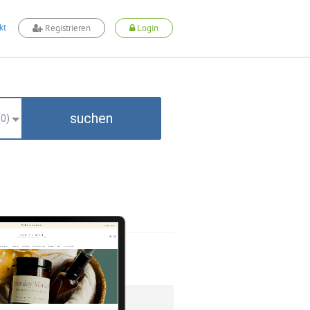
kt
Registrieren
Login
suchen
(
0
)