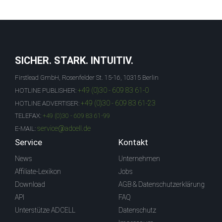
SICHER. STARK. INTUITIV.
Firstlead GmbH, Rosenfelder St. 15-16, 10315 Berlin
+49 (0)30 - 609 83 61-0
HOTLINE PUBLISHER:
+49 (0)30 - 609 83 61-23
HOTLINE ADVERTISER:
TELEFAX:
+49 (0)30 - 609 83 61-99
service@adcell.de
E-MAIL:
Service
Kontakt
News
Unternehmen
Affiliate-Lexikon
Jobs
Download
AGB & Datenschutzerklärung
API
FAQ
Unterstütze ADCELL
Datenschutz