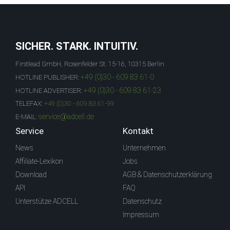
SICHER. STARK. INTUITIV.
Firstlead GmbH, Rosenfelder St. 15-16, 10315 Berlin
+49 (0)30 - 609 83 61-0
HOTLINE PUBLISHER:
+49 (0)30 - 609 83 61-23
HOTLINE ADVERTISER:
TELEFAX:
+49 (0)30 - 609 83 61-99
service@adcell.de
E-MAIL:
Service
Kontakt
News
Unternehmen
Affiliate-Lexikon
Jobs
Download
AGB & Datenschutzerklärung
API
FAQ
Unterstütze ADCELL
Datenschutz
Impressum