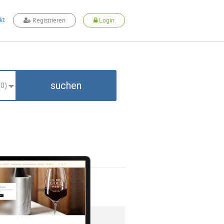
kt
Registrieren
Login
suchen
(
0
)