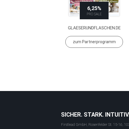
6,25%
PRO SALE
GLAESERUNDFLASCHEN.DE
zum Partnerprogramm
SICHER. STARK. INTUITIV
Firstlead GmbH, Rosenfelder St. 15-16, 10