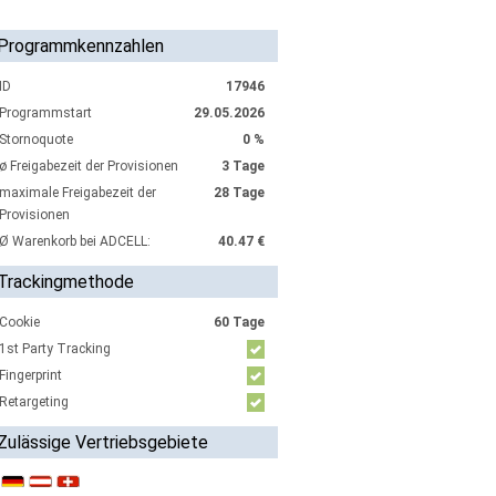
Programmkennzahlen
ID
17946
Programmstart
29.05.2026
Stornoquote
0 %
ø Freigabezeit der Provisionen
3 Tage
maximale Freigabezeit der
28 Tage
Provisionen
Ø Warenkorb bei ADCELL:
40.47 €
Trackingmethode
Cookie
60 Tage
1st Party Tracking
Fingerprint
Retargeting
Zulässige Vertriebsgebiete