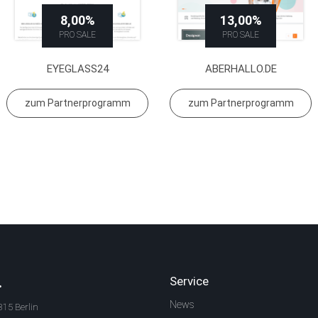
8,00%
13,00%
PRO SALE
PRO SALE
EYEGLASS24
ABERHALLO.DE
zum Partnerprogramm
zum Partnerprogramm
.
Service
News
315 Berlin