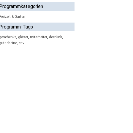
Programmkategorien
Freizeit & Garten
Programm-Tags
,
,
,
,
geschenke
gläser
mitarbeiter
deeplink
,
gutscheine
csv