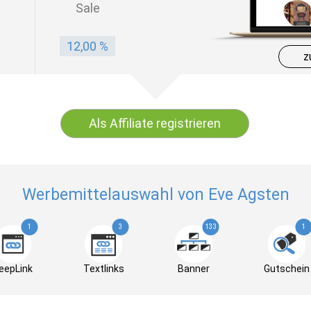
Sale
12,00 %
z
Als Affiliate registrieren
Werbemittelauswahl von Eve Agsten
1
3
133
1
eepLink
Textlinks
Banner
Gutschein