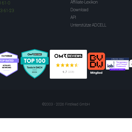
Affiliate-Lexikon
3 61-0
Download
83 61-23
API
Unterstütze ADCELL
©2003 - 2026 Firstlead GmbH