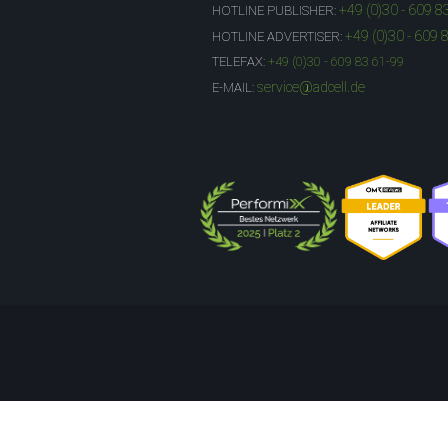
+49 (0)30 - 609 8
HOTLINE PUBLISHER:
+49 (0)30 - 609 
HOTLINE ADVERTISER:
TELEFAX:
+49 (0)30 - 609 83 61-99
service@adcell.de
E-MAIL: