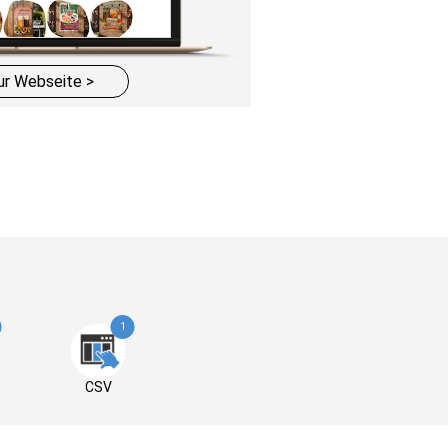
ur Webseite >
1
CSV