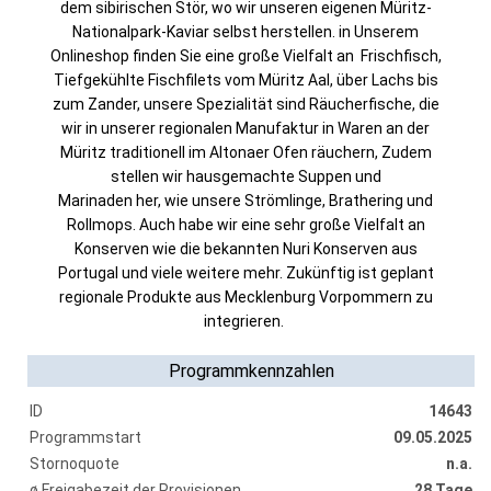
dem sibirischen Stör, wo wir unseren eigenen Müritz-
Nationalpark-Kaviar selbst herstellen. in Unserem
Onlineshop finden Sie eine große Vielfalt an Frischfisch,
Tiefgekühlte Fischfilets vom Müritz Aal, über Lachs bis
zum Zander, unsere Spezialität sind Räucherfische, die
wir in unserer regionalen Manuf
aktur
in Waren an der
Müritz traditionell im Altonaer Ofen räuchern, Zudem
stellen wir hausgemachte Suppen und
Marinaden
her,
wie unsere Strömlinge, Brathering und
Rollmops. Auch habe wir eine sehr große Vielfalt an
Konserven wie die bekannten Nuri Konserven aus
Portugal und viele weitere mehr. Zukünftig ist geplant
regionale Produkte aus Mecklenburg Vorpommern zu
integrieren.
Programmkennzahlen
ID
14643
Programmstart
09.05.2025
Stornoquote
n.a.
ø Freigabezeit der Provisionen
28 Tage