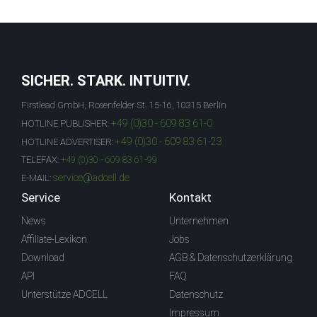
SICHER. STARK. INTUITIV.
Firstlead GmbH, Rosenfelder St. 15-16, 10315 Berlin
+49 (0)30 - 609 83 61-0
HOTLINE PUBLISHER:
+49 (0)30 - 609 83 61-23
HOTLINE ADVERTISER:
TELEFAX:
+49 (0)30 - 609 83 61-99
service@adcell.de
E-MAIL:
Service
Kontakt
News
Unternehmen
Affiliate-Lexikon
Jobs
Download
AGB & Datenschutzerklärung
API
FAQ
Unterstütze ADCELL
Datenschutz
Impressum