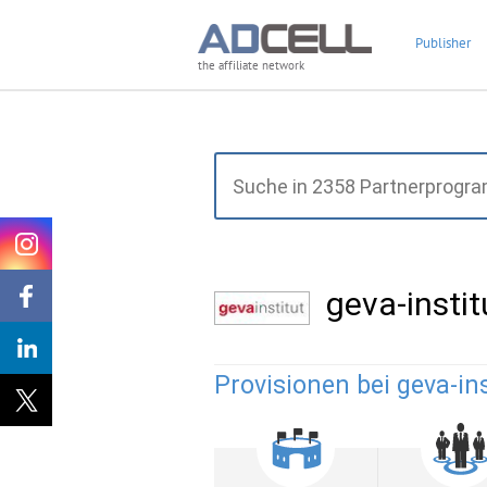
Publisher
the affiliate network
geva-insti
Provisionen bei geva-ins