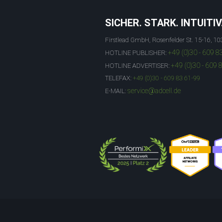
SICHER. STARK. INTUITIV
Firstlead GmbH, Rosenfelder St. 15-16, 10
+49 (0)30 - 609 8
HOTLINE PUBLISHER:
+49 (0)30 - 609 
HOTLINE ADVERTISER:
TELEFAX:
+49 (0)30 - 609 83 61-99
service@adcell.de
E-MAIL: