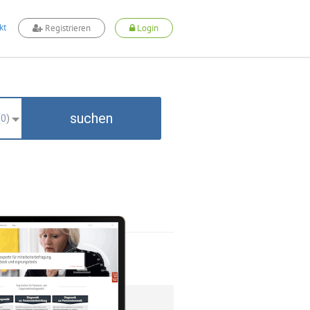
kt
Registrieren
Login
suchen
(
0
)