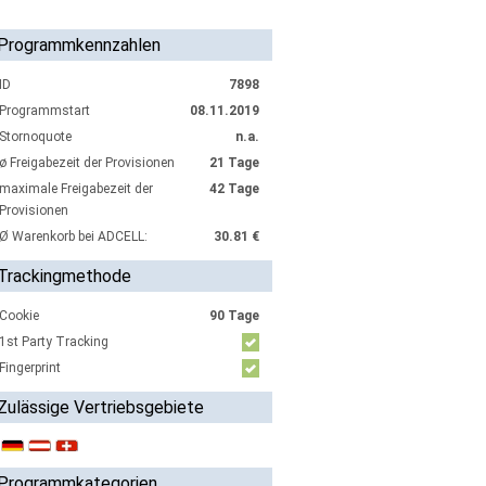
Programmkennzahlen
ID
7898
Programmstart
08.11.2019
Stornoquote
n.a.
ø Freigabezeit der Provisionen
21 Tage
maximale Freigabezeit der
42 Tage
Provisionen
Ø Warenkorb bei ADCELL:
30.81 €
Trackingmethode
Cookie
90 Tage
1st Party Tracking
Fingerprint
Zulässige Vertriebsgebiete
Programmkategorien