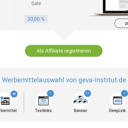
Sale
20,00 %
z
Als Affiliate registrieren
Werbemittelauswahl von geva-institut.de
7
32
1
40
bemittel
Textlinks
Banner
DeepLink