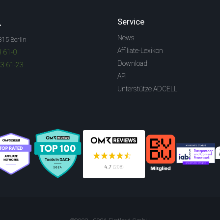
.
Service
News
315 Berlin
Affiliate-Lexikon
3 61-0
Download
83 61-23
API
Unterstütze ADCELL