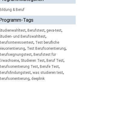
Bildung & Beruf
Programm-Tags
,
,
,
Studienwahltest
Berufstest
geva-test
,
Studien- und Berufswahltest
,
Berufsinteressentest
Test berufliche
,
,
Neuorientierung
Test Berufsorientierung
,
Berufseignungstest
Berufstest für
,
,
,
Erwachsene
Studieren Test
Beruf Test
,
,
Berufsorientierung Test
Berufe Test
,
,
Berufsfindungstest
was studieren test
,
Berufsorientierung
deeplink