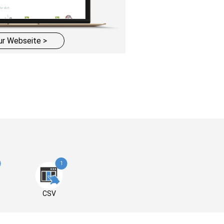
ur Webseite >
1
CSV