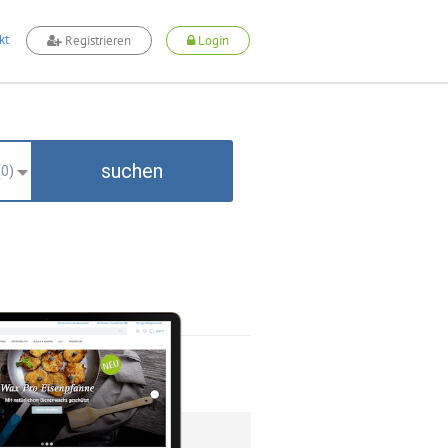
kt
Registrieren
Login
suchen
(
0
)