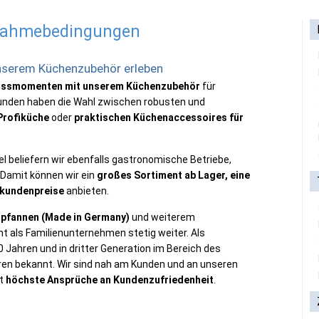
lnahmebedingungen
serem Küchenzubehör erleben
nussmomenten
mit unserem Küchenzubehör
für
unden haben die Wahl zwischen robusten und
Profiküche
oder
praktischen Küchenaccessoires für
l beliefern wir ebenfalls gastronomische Betriebe,
 Damit können wir ein
großes Sortiment ab Lager, eine
dkundenpreise
anbieten.
pfannen (Made in Germany)
und weiterem
 als Familienunternehmen stetig weiter. Als
 Jahren und in dritter Generation im Bereich des
n bekannt. Wir sind nah am Kunden und an unseren
zt
höchste Ansprüche an Kundenzufriedenheit
.