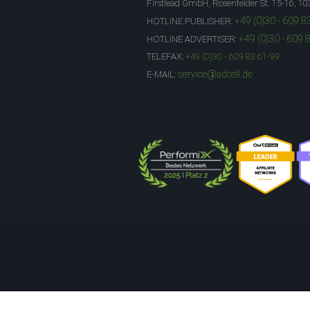
Firstlead GmbH, Rosenfelder St. 15-16, 10
+49 (0)30 - 609 8
HOTLINE PUBLISHER:
+49 (0)30 - 609 
HOTLINE ADVERTISER:
TELEFAX:
+49 (0)30 - 609 83 61-99
service@adcell.de
E-MAIL: