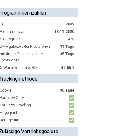
Programmkennzahlen
ID
8942
Programmstart
13.11.2020
Stornoquote
4 %
ø Freigabezeit der Provisionen
31 Tage
maximale Freigabezeit der
35 Tage
Provisionen
Ø Warenkorb bei ADCELL:
45.66 €
Trackingmethode
Cookie
30 Tage
Postview-Cookie
1st Party Tracking
Fingerprint
Retargeting
Zulässige Vertriebsgebiete