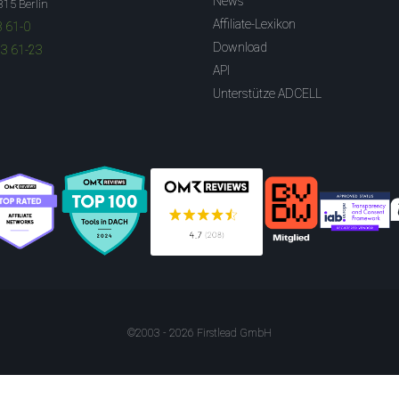
News
315 Berlin
Affiliate-Lexikon
3 61-0
Download
83 61-23
API
Unterstütze ADCELL
©2003 - 2026 Firstlead GmbH