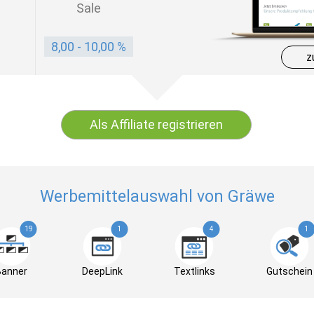
Sale
8,00 - 10,00 %
z
Als Affiliate registrieren
Werbemittelauswahl von Gräwe
19
1
4
1
Banner
DeepLink
Textlinks
Gutschein