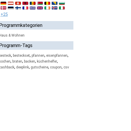
+25
Programmkategorien
Haus & Wohnen
Programm-Tags
,
,
,
,
besteck
besteckset
pfannen
eisenpfannen
,
,
,
,
kochen
braten
backen
küchenhelfer
,
,
,
,
cashback
deeplink
gutscheine
coupon
csv