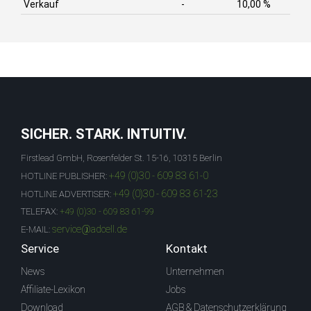
Verkauf
-
10,00 %
SICHER. STARK. INTUITIV.
Firstlead GmbH, Rosenfelder St. 15-16, 10315 Berlin
+49 (0)30 - 609 83 61-0
HOTLINE PUBLISHER:
+49 (0)30 - 609 83 61-23
HOTLINE ADVERTISER:
TELEFAX:
+49 (0)30 - 609 83 61-99
service@adcell.de
E-MAIL:
Service
Kontakt
News
Unternehmen
Affiliate-Lexikon
Jobs
Download
AGB & Datenschutzerklärung