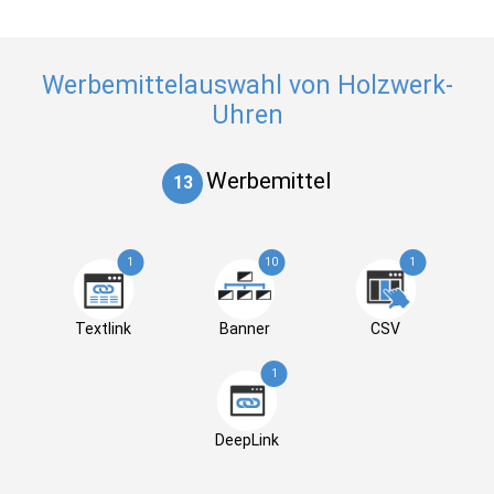
Werbemittelauswahl von Holzwerk-
Uhren
Werbemittel
13
1
10
1
Textlink
Banner
CSV
1
DeepLink