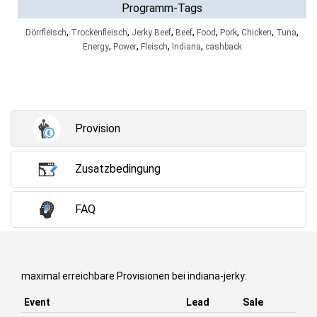
Programm-Tags
,
,
,
,
,
,
,
,
Dörrfleisch
Trockenfleisch
Jerky Beef
Beef
Food
Pork
Chicken
Tuna
,
,
,
,
Energy
Power
Fleisch
Indiana
cashback
Provision
Zusatzbedingung
FAQ
maximal erreichbare Provisionen bei indiana-jerky:
Event
Lead
Sale