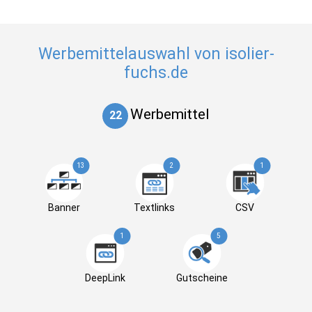
Werbemittelauswahl von isolier-
fuchs.de
Werbemittel
22
13
2
1
Banner
Textlinks
CSV
1
5
DeepLink
Gutscheine