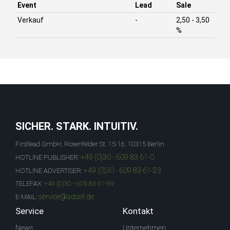
Event
Lead
Sale
Verkauf
-
2,50 - 3,50
%
SICHER. STARK. INTUITIV.
Firstlead GmbH, Rosenfelder St. 15-16, 10315 Berlin
+49 (0)30 - 609 83 61-0
HOTLINE PUBLISHER:
+49 (0)30 - 609 83 61-23
HOTLINE ADVERTISER:
TELEFAX:
+49 (0)30 - 609 83 61-99
service@adcell.de
E-MAIL:
Service
Kontakt
News
Unternehmen