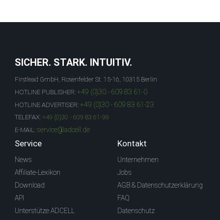
SICHER. STARK. INTUITIV.
Firstlead GmbH, Rosenfelder St. 15-16, 10315 Berlin
+49 (0)30 - 609 83 61-0
HOTLINE PUBLISHER:
+49 (0)30 - 609 83 61-23
HOTLINE ADVERTISER:
TELEFAX:
+49 (0)30 - 609 83 61-99
service@adcell.de
E-MAIL:
Service
Kontakt
News
Unternehmen
Affiliate-Lexikon
Jobs
Download
AGB & Datenschutzerklärung
API
FAQ
Unterstütze ADCELL
Datenschutz