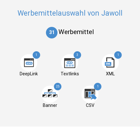
Werbemittelauswahl von Jawoll
Werbemittel
31
1
3
1
DeepLink
Textlinks
XML
25
1
Banner
CSV