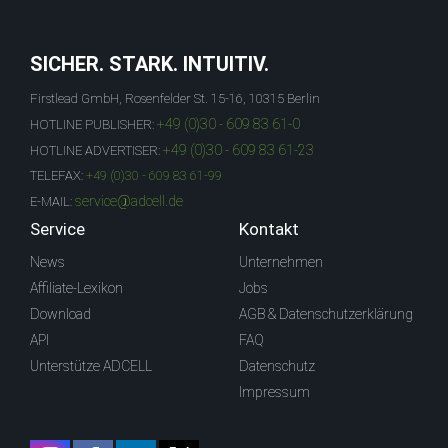
SICHER. STARK. INTUITIV.
Firstlead GmbH, Rosenfelder St. 15-16, 10315 Berlin
+49 (0)30 - 609 83 61-0
HOTLINE PUBLISHER:
+49 (0)30 - 609 83 61-23
HOTLINE ADVERTISER:
TELEFAX:
+49 (0)30 - 609 83 61-99
service@adcell.de
E-MAIL:
Service
Kontakt
News
Unternehmen
Affiliate-Lexikon
Jobs
Download
AGB & Datenschutzerklärung
API
FAQ
Unterstütze ADCELL
Datenschutz
Impressum