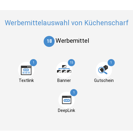
Werbemittelauswahl von Küchenscharf
Werbemittel
18
1
15
1
Textlink
Banner
Gutschein
1
DeepLink