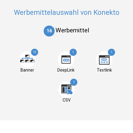
Werbemittelauswahl von Konekto
Werbemittel
16
13
1
1
Banner
DeepLink
Textlink
1
CSV