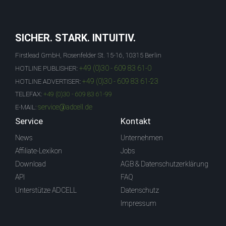
SICHER. STARK. INTUITIV.
Firstlead GmbH, Rosenfelder St. 15-16, 10315 Berlin
+49 (0)30 - 609 83 61-0
HOTLINE PUBLISHER:
+49 (0)30 - 609 83 61-23
HOTLINE ADVERTISER:
TELEFAX:
+49 (0)30 - 609 83 61-99
service@adcell.de
E-MAIL:
Service
Kontakt
News
Unternehmen
Affiliate-Lexikon
Jobs
Download
AGB & Datenschutzerklärung
API
FAQ
Unterstütze ADCELL
Datenschutz
Impressum