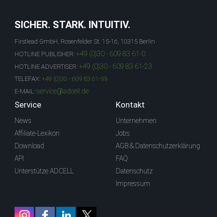
SICHER. STARK. INTUITIV.
Firstlead GmbH, Rosenfelder St. 15-16, 10315 Berlin
+49 (0)30 - 609 83 61-0
HOTLINE PUBLISHER:
+49 (0)30 - 609 83 61-23
HOTLINE ADVERTISER:
TELEFAX:
+49 (0)30 - 609 83 61-99
service@adcell.de
E-MAIL:
Service
Kontakt
News
Unternehmen
Affiliate-Lexikon
Jobs
Download
AGB & Datenschutzerklärung
API
FAQ
Unterstütze ADCELL
Datenschutz
Impressum