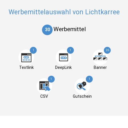
Werbemittelauswahl von Lichtkarree
Werbemittel
30
1
1
26
Textlink
DeepLink
Banner
1
1
CSV
Gutschein