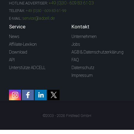
+49 (0)30 - 609 83 61-23
HOTLINE ADVERTISER:
TELEFAX:
+49 (0)30 - 609 83 61-99
service@adcell.de
E-MAIL:
Service
Kontakt
News
Unternehmen
Affiliate-Lexikon
Jobs
Download
AGB & Datenschutzerklärung
API
FAQ
Unterstütze ADCELL
Datenschutz
Impressum
©2003 - 2026 Firstlead GmbH