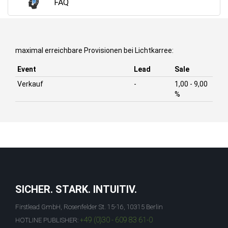
FAQ
maximal erreichbare Provisionen bei Lichtkarree:
Event
Lead
Sale
Verkauf
-
1,00 - 9,00
%
SICHER. STARK. INTUITIV.
Firstlead GmbH, Rosenfelder St. 15-16, 10315 Berlin
+49 (0)30 - 609 83 61-0
HOTLINE PUBLISHER: